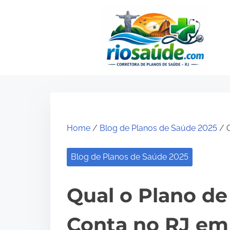
S
k
i
p
t
o
c
o
Home
/
Blog de Planos de Saúde 2025
/ Q
n
t
Blog de Planos de Saúde 2025
e
n
Qual o Plano d
t
Conta no RJ em