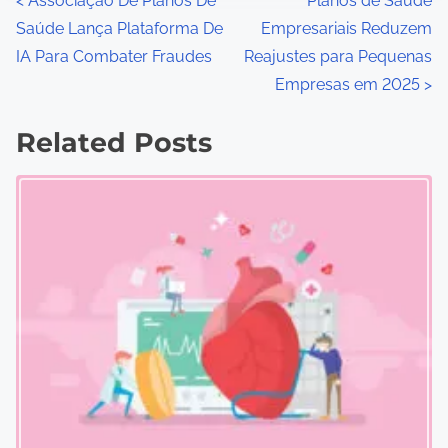
P
<
Associação De Planos De
Planos de Saúde
Saúde Lança Plataforma De
Empresariais Reduzem
o
IA Para Combater Fraudes
Reajustes para Pequenas
s
Empresas em 2025
>
t
Related Posts
s
n
a
v
i
g
a
t