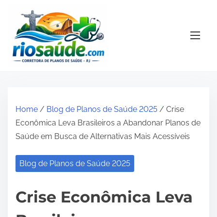
S
k
i
p
t
o
c
o
Home
/
Blog de Planos de Saúde 2025
/ Crise
n
Econômica Leva Brasileiros a Abandonar Planos de
t
Saúde em Busca de Alternativas Mais Acessíveis
e
n
Blog de Planos de Saúde 2025
t
Crise Econômica Leva