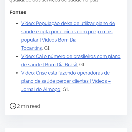
Fontes
Vídeo: População deixa de utilizar plano de
saúde e opta por clínicas com preço mais
popular | Vídeos Bom Dia
Tocantins
, G1.
Vídeo: Cai o número de brasileiros com plano
de saúde | Bom Dia Brasil
, G1.
Vídeo: Crise está fazendo operadoras de
plano de saúde perder clientes | Vídeos –
Jornal do Almoço
, G1.
P
2 min read
o
s
t