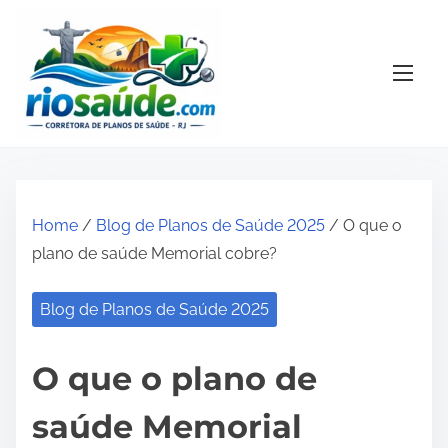
S
k
i
p
t
o
c
o
Home
/
Blog de Planos de Saúde 2025
/ O que o
n
plano de saúde Memorial cobre?
t
e
Blog de Planos de Saúde 2025
n
t
O que o plano de
saúde Memorial