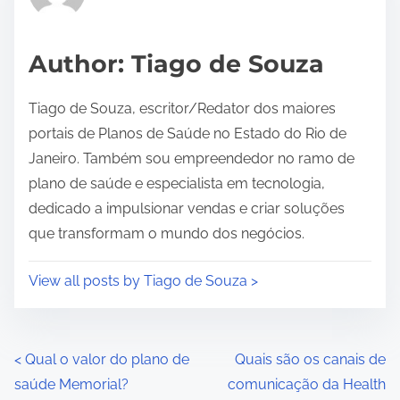
e
a
d
Author: Tiago de Souza
t
i
Tiago de Souza, escritor/Redator dos maiores
m
portais de Planos de Saúde no Estado do Rio de
e
Janeiro. Também sou empreendedor no ramo de
plano de saúde e especialista em tecnologia,
dedicado a impulsionar vendas e criar soluções
que transformam o mundo dos negócios.
View all posts by Tiago de Souza >
P
<
Qual o valor do plano de
Quais são os canais de
saúde Memorial?
comunicação da Health
o