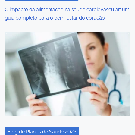
o
O impacto da alimentação na saúde cardiovascular: um
guia completo para o bem-estar do coração
n
Blog de Planos de Saúde 2025