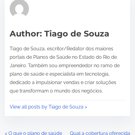
r
e
a
d
Author: Tiago de Souza
t
i
Tiago de Souza, escritor/Redator dos maiores
m
portais de Planos de Saúde no Estado do Rio de
e
Janeiro. Também sou empreendedor no ramo de
plano de saúde e especialista em tecnologia,
dedicado a impulsionar vendas e criar soluções
que transformam o mundo dos negócios.
View all posts by Tiago de Souza >
P
<
O que o plano de saúde
Qual a cobertura oferecida