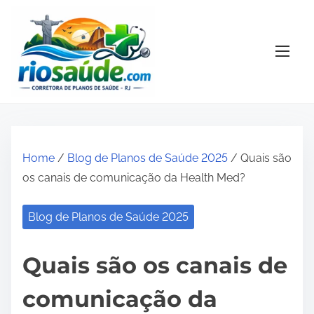
S
k
i
p
t
o
c
o
Home
/
Blog de Planos de Saúde 2025
/ Quais são
n
os canais de comunicação da Health Med?
t
e
Blog de Planos de Saúde 2025
n
t
Quais são os canais de
comunicação da