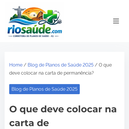
S
k
i
p
t
o
c
o
Home
/
Blog de Planos de Saúde 2025
/ O que
n
deve colocar na carta de permanência?
t
e
Blog de Planos de Saúde 2025
n
t
O que deve colocar na
carta de