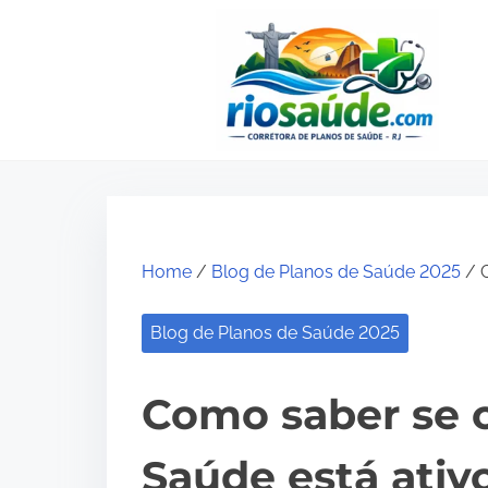
S
k
i
p
t
o
c
o
Home
/
Blog de Planos de Saúde 2025
/ C
n
t
Blog de Planos de Saúde 2025
e
n
Como saber se 
t
Saúde está ativ