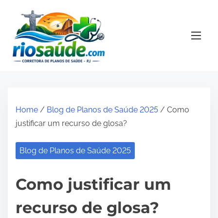
S
k
i
p
t
o
c
o
Home
/
Blog de Planos de Saúde 2025
/ Como
n
justificar um recurso de glosa?
t
e
Blog de Planos de Saúde 2025
n
t
Como justificar um
recurso de glosa?