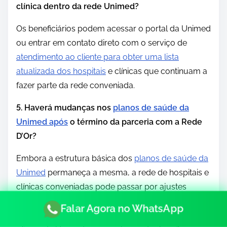
clínica dentro da rede Unimed?
Os beneficiários podem acessar o portal da Unimed
ou entrar em contato direto com o serviço de
atendimento ao cliente para obter uma lista
atualizada dos hospitais
e clínicas que continuam a
fazer parte da rede conveniada.
5. Haverá mudanças nos
planos de saúde da
Unimed após
o término da parceria com a Rede
D’Or?
Embora a estrutura básica dos
planos de saúde da
Unimed
permaneça a mesma, a rede de hospitais e
clínicas conveniadas pode passar por ajustes
devido ao término da parceria com a Rede D’Or. É
Falar Agora no WhatsApp
importante se manter informado através dos canais