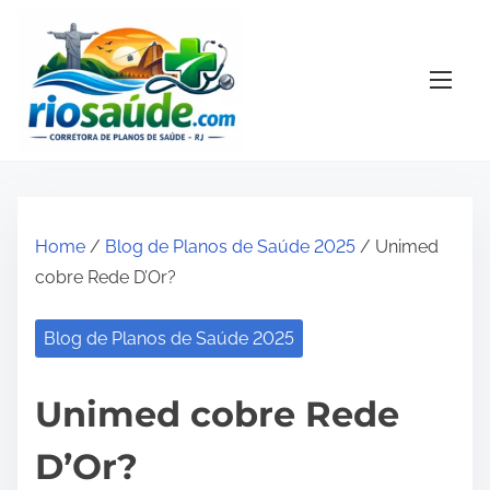
S
k
i
p
t
o
c
o
Home
/
Blog de Planos de Saúde 2025
/ Unimed
n
cobre Rede D’Or?
t
e
Blog de Planos de Saúde 2025
n
t
Unimed cobre Rede
D’Or?