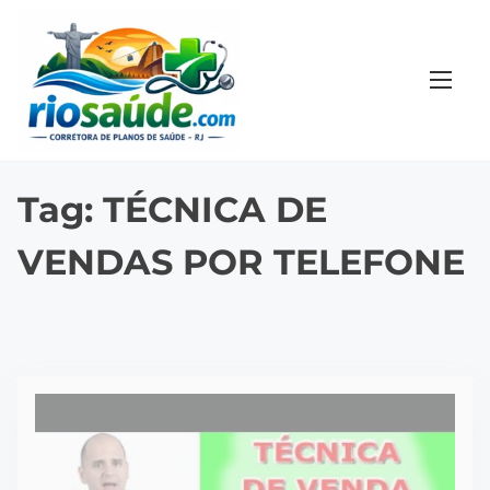
S
k
i
p
t
o
c
Tag:
TÉCNICA DE
o
VENDAS POR TELEFONE
n
t
e
n
t