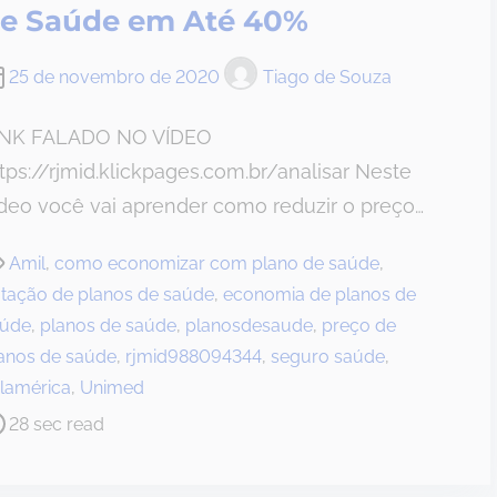
e Saúde em Até 40%
25 de novembro de 2020
Tiago de Souza
INK FALADO NO VÍDEO
tps://rjmid.klickpages.com.br/analisar Neste
deo você vai aprender como reduzir o preço…
Amil
,
como economizar com plano de saúde
,
tação de planos de saúde
,
economia de planos de
aúde
,
planos de saúde
,
planosdesaude
,
preço de
anos de saúde
,
rjmid988094344
,
seguro saúde
,
lamérica
,
Unimed
28 sec read