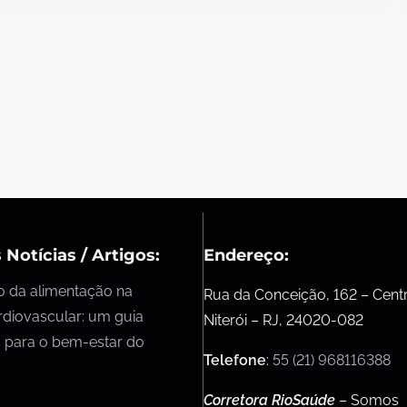
 Notícias / Artigos:
Endereço:
o da alimentação na
Rua da Conceição, 162 – Cent
rdiovascular: um guia
Niterói – RJ, 24020-082
 para o bem-estar do
Telefone
:
55 (21) 968116388
Corretora RioSaúde
– Somos