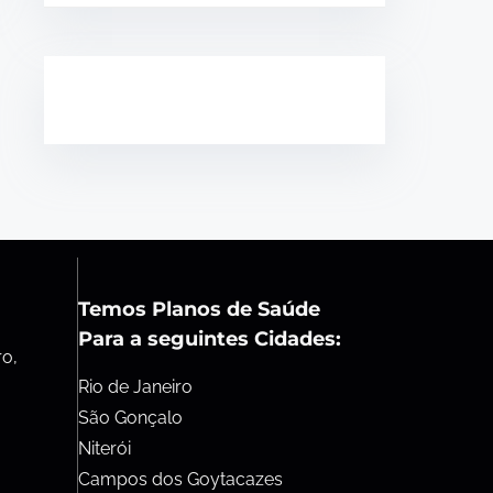
Temos Planos de Saúde
Para a seguintes Cidades:
ro,
Rio de Janeiro
São Gonçalo
Niterói
Campos dos Goytacazes