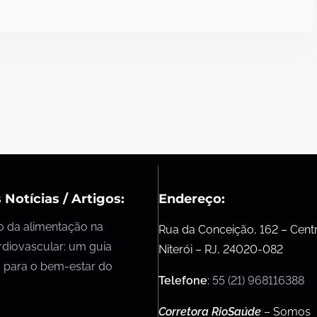
 Notícias / Artigos:
Endereço:
o da alimentação na
Rua da Conceição, 162 – Cent
rdiovascular: um guia
Niterói – RJ, 24020-082
 para o bem-estar do
Telefone
:
55 (21) 968116388
Corretora RioSaúde
– Somos