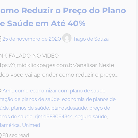
omo Reduzir o Preço do Plano
e Saúde em Até 40%
25 de novembro de 2020
Tiago de Souza
INK FALADO NO VÍDEO
tps://rjmid.klickpages.com.br/analisar Neste
deo você vai aprender como reduzir o preço…
Amil
,
como economizar com plano de saúde
,
tação de planos de saúde
,
economia de planos de
aúde
,
planos de saúde
,
planosdesaude
,
preço de
anos de saúde
,
rjmid988094344
,
seguro saúde
,
lamérica
,
Unimed
28 sec read