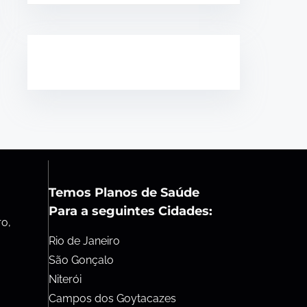
Temos Planos de Saúde
Para a seguintes Cidades:
ro,
Rio de Janeiro
São Gonçalo
Niterói
Campos dos Goytacazes