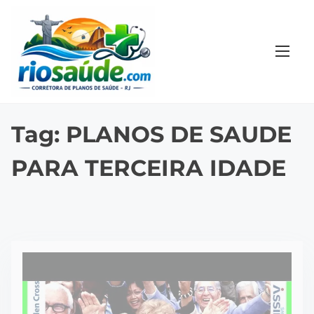
S
k
i
p
t
o
c
Tag:
PLANOS DE SAUDE
o
PARA TERCEIRA IDADE
n
t
e
n
t