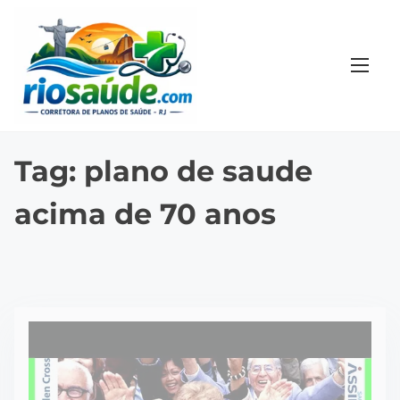
S
k
i
p
t
o
c
Tag:
plano de saude
o
acima de 70 anos
n
t
e
n
t