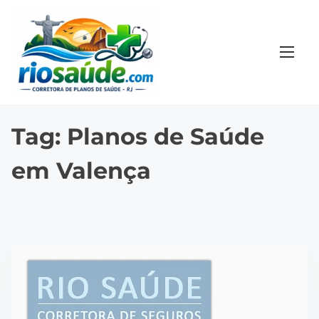
S
k
i
p
t
o
c
Tag:
Planos de Saúde
o
em Valença
n
t
e
n
t