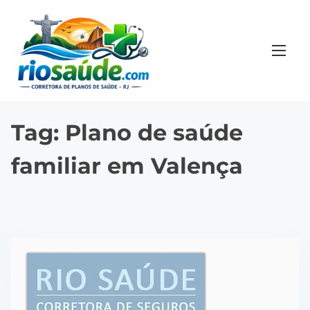
S
k
i
p
t
o
c
Tag:
Plano de saúde
o
familiar em Valença
n
t
e
n
t