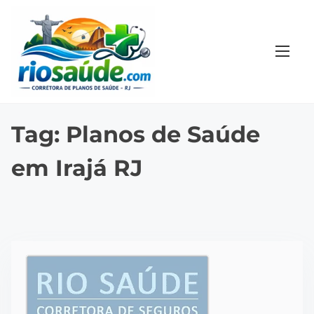
S
k
i
p
t
o
c
Tag:
Planos de Saúde
o
em Irajá RJ
n
t
e
n
t