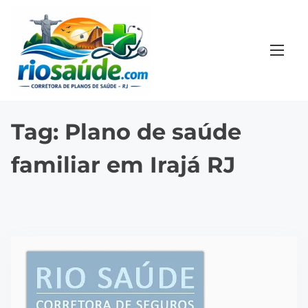
S
k
i
p
t
o
c
Tag:
Plano de saúde
o
familiar em Irajá RJ
n
t
e
n
t