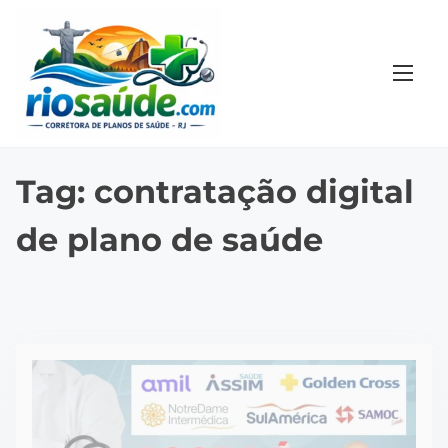
S
k
i
p
t
o
c
Tag:
contratação digital
o
de plano de saúde
n
t
e
n
t