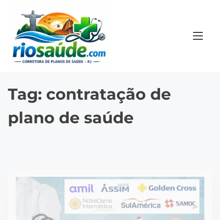
S
k
i
p
t
o
c
Tag:
contratação de
o
plano de saúde
n
t
e
n
t