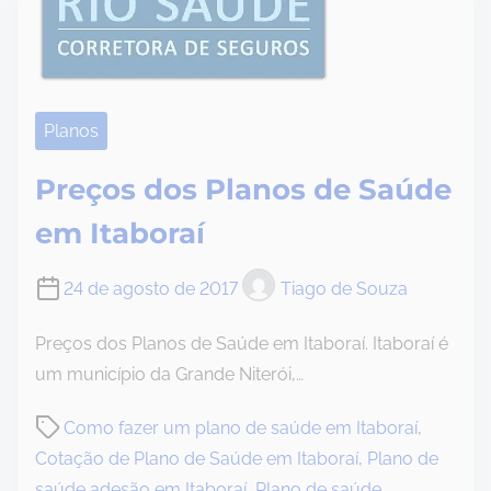
Planos
Preços dos Planos de Saúde
em Itaboraí
24 de agosto de 2017
Tiago de Souza
Preços dos Planos de Saúde em Itaboraí. Itaboraí é
um município da Grande Niterói,…
P
Como fazer um plano de saúde em Itaboraí
,
o
Cotação de Plano de Saúde em Itaboraí
,
Plano de
s
saúde adesão em Itaboraí
,
Plano de saúde