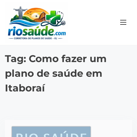
S
k
i
p
t
o
c
Tag:
Como fazer um
o
plano de saúde em
n
t
Itaboraí
e
n
t