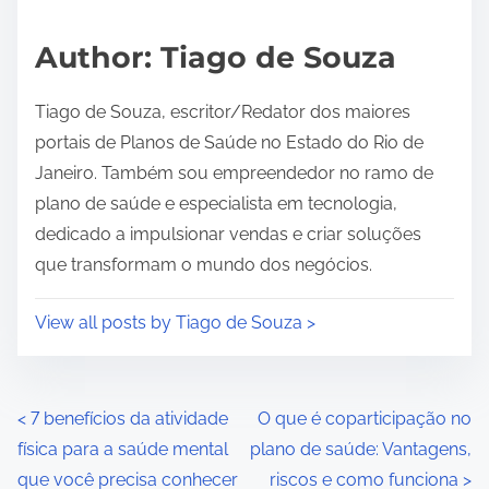
a
d
Author: Tiago de Souza
t
i
Tiago de Souza, escritor/Redator dos maiores
m
portais de Planos de Saúde no Estado do Rio de
e
Janeiro. Também sou empreendedor no ramo de
plano de saúde e especialista em tecnologia,
dedicado a impulsionar vendas e criar soluções
que transformam o mundo dos negócios.
View all posts by Tiago de Souza >
P
<
7 benefícios da atividade
O que é coparticipação no
física para a saúde mental
plano de saúde: Vantagens,
o
que você precisa conhecer
riscos e como funciona
>