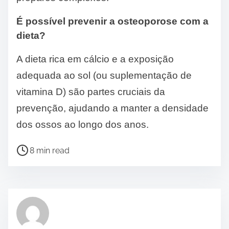
É possível prevenir a osteoporose com a
dieta?
A dieta rica em cálcio e a exposição
adequada ao sol (ou suplementação de
vitamina D) são partes cruciais da
prevenção, ajudando a manter a densidade
dos ossos ao longo dos anos.
P
8 min read
o
s
t
r
e