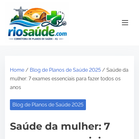
S
k
i
p
t
o
c
o
Home
/
Blog de Planos de Saúde 2025
/ Saúde da
n
mulher: 7 exames essenciais para fazer todos os
t
anos
e
n
Blog de Planos de Saúde 2025
t
Saúde da mulher: 7