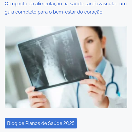
o
O impacto da alimentação na saúde cardiovascular: um
guia completo para o bem-estar do coração
n
Blog de Planos de Saúde 2025