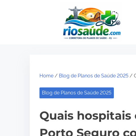
S
k
i
p
t
o
c
o
Home
/
Blog de Planos de Saúde 2025
/ Q
n
t
Blog de Planos de Saúde 2025
e
n
Quais hospitais
t
Porto Seguro c