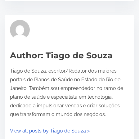
s
t
r
e
a
d
Author: Tiago de Souza
t
i
Tiago de Souza, escritor/Redator dos maiores
m
portais de Planos de Saúde no Estado do Rio de
e
Janeiro. Também sou empreendedor no ramo de
plano de saúde e especialista em tecnologia,
dedicado a impulsionar vendas e criar soluções
que transformam o mundo dos negócios.
View all posts by Tiago de Souza >