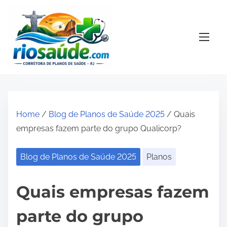
S
k
i
p
t
o
c
o
Home
/
Blog de Planos de Saúde 2025
/ Quais
n
empresas fazem parte do grupo Qualicorp?
t
e
Blog de Planos de Saúde 2025
Planos
n
t
Quais empresas fazem
parte do grupo