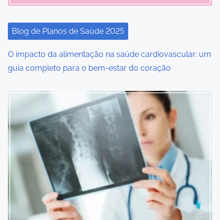
a
t
Blog de Planos de Saúde 2025
i
O impacto da alimentação na saúde cardiovascular: um
o
guia completo para o bem-estar do coração
n