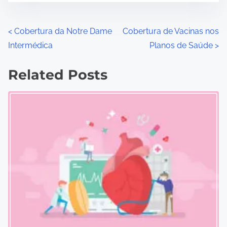
P
<
Cobertura da Notre Dame
Cobertura de Vacinas nos
Intermédica
Planos de Saúde
>
o
s
Related Posts
t
s
n
a
v
i
g