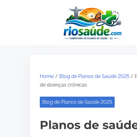
S
k
i
p
t
o
c
o
Home
/
Blog de Planos de Saúde 2025
/ P
n
de doenças crônicas
t
e
Blog de Planos de Saúde 2025
n
t
Planos de saúd