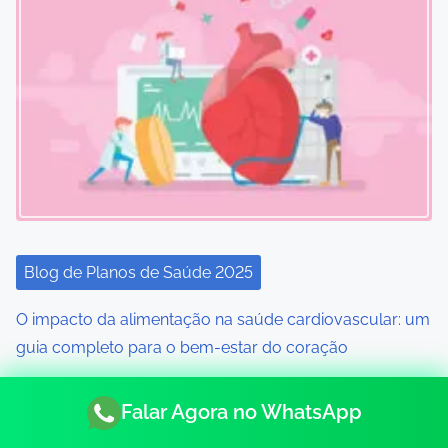
a
v
i
g
a
t
i
Blog de Planos de Saúde 2025
o
O impacto da alimentação na saúde cardiovascular: um
n
guia completo para o bem-estar do coração
Falar Agora no WhatsApp