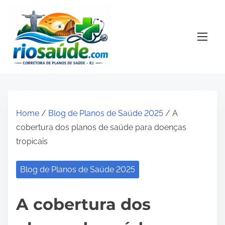
S
k
i
p
t
o
c
o
Home
/
Blog de Planos de Saúde 2025
/ A
n
cobertura dos planos de saúde para doenças
t
tropicais
e
n
Blog de Planos de Saúde 2025
t
A cobertura dos