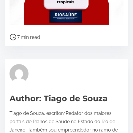
P
7 min read
o
s
t
r
e
a
d
Author: Tiago de Souza
t
i
Tiago de Souza, escritor/Redator dos maiores
m
portais de Planos de Saúde no Estado do Rio de
e
Janeiro. Também sou empreendedor no ramo de