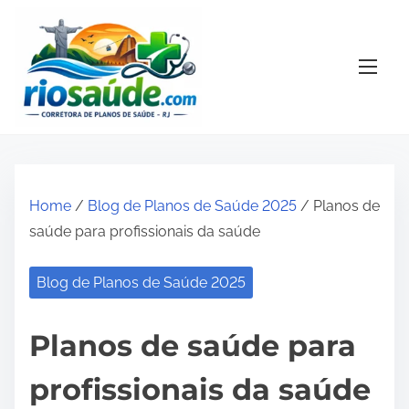
S
k
i
p
t
o
c
o
Home
/
Blog de Planos de Saúde 2025
/ Planos de
n
saúde para profissionais da saúde
t
e
Blog de Planos de Saúde 2025
n
t
Planos de saúde para
profissionais da saúde