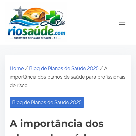
S
k
i
p
t
o
c
o
Home
/
Blog de Planos de Saúde 2025
/ A
n
importância dos planos de saúde para profissionais
t
de risco
e
n
Blog de Planos de Saúde 2025
t
A importância dos