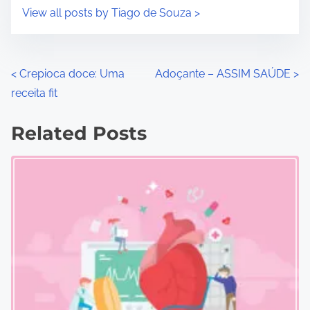
View all posts by Tiago de Souza >
P
<
Crepioca doce: Uma
Adoçante – ASSIM SAÚDE
>
receita fit
o
s
Related Posts
t
s
n
a
v
i