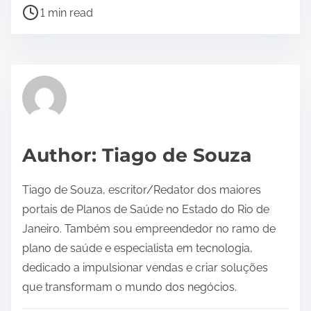
P
1 min read
o
s
t
r
e
a
d
Author: Tiago de Souza
t
i
Tiago de Souza, escritor/Redator dos maiores
m
portais de Planos de Saúde no Estado do Rio de
e
Janeiro. Também sou empreendedor no ramo de
plano de saúde e especialista em tecnologia,
dedicado a impulsionar vendas e criar soluções
que transformam o mundo dos negócios.