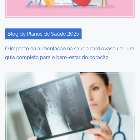
g
a
t
Blog de Planos de Saúde 2025
i
O impacto da alimentação na saúde cardiovascular: um
o
guia completo para o bem-estar do coração
n