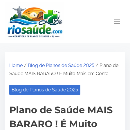
S
k
i
p
t
o
c
o
Home
/
Blog de Planos de Saúde 2025
/ Plano de
n
Saúde MAIS BARARO ! É Muito Mais em Conta
t
e
Blog de Planos de Saúde 2025
n
t
Plano de Saúde MAIS
BARARO ! É Muito