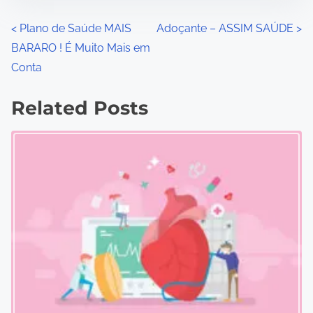
P
<
Plano de Saúde MAIS
Adoçante – ASSIM SAÚDE
>
BARARO ! É Muito Mais em
o
Conta
s
Related Posts
t
s
n
a
v
i
g
a