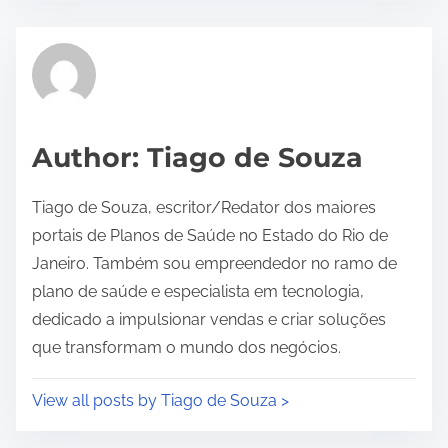
s
t
r
e
a
d
Author: Tiago de Souza
t
i
Tiago de Souza, escritor/Redator dos maiores
m
portais de Planos de Saúde no Estado do Rio de
e
Janeiro. Também sou empreendedor no ramo de
plano de saúde e especialista em tecnologia,
dedicado a impulsionar vendas e criar soluções
que transformam o mundo dos negócios.
View all posts by Tiago de Souza >