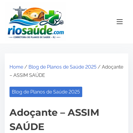
S
k
i
p
t
o
c
o
Home
/
Blog de Planos de Saúde 2025
/ Adoçante
n
– ASSIM SAÚDE
t
e
Blog de Planos de Saúde 2025
n
t
Adoçante – ASSIM
SAÚDE