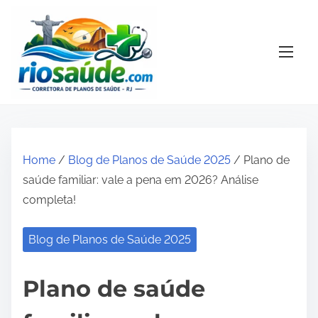
S
k
i
p
t
o
c
o
Home
/
Blog de Planos de Saúde 2025
/ Plano de
n
saúde familiar: vale a pena em 2026? Análise
t
completa!
e
n
Blog de Planos de Saúde 2025
t
Plano de saúde