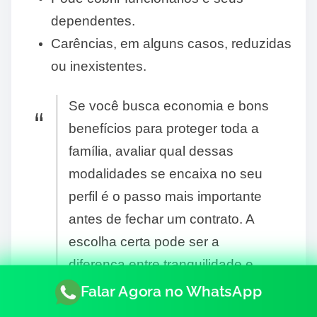
dependentes.
Carências, em alguns casos, reduzidas
ou inexistentes.
Se você busca economia e bons
benefícios para proteger toda a
família, avaliar qual dessas
modalidades se encaixa no seu
perfil é o passo mais importante
antes de fechar um contrato. A
escolha certa pode ser a
diferença entre tranquilidade e
custos inesperados a longo
Falar Agora no WhatsApp
prazo.