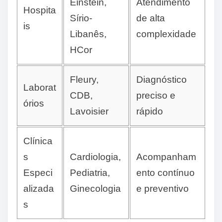
Einstein,
Atendimento
Hospita
Sírio-
de alta
is
Libanês,
complexidade
HCor
Fleury,
Diagnóstico
Laborat
CDB,
preciso e
órios
Lavoisier
rápido
Clínica
s
Cardiologia,
Acompanham
Especi
Pediatria,
ento contínuo
alizada
Ginecologia
e preventivo
s