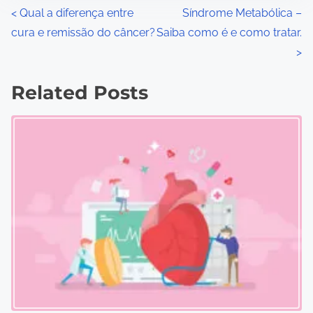
P
<
Qual a diferença entre
Síndrome Metabólica –
cura e remissão do câncer?
Saiba como é e como tratar.
o
>
s
Related Posts
t
s
n
a
v
i
g
a