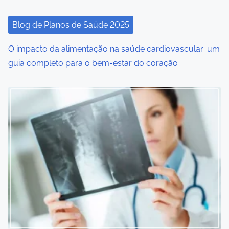
t
i
Blog de Planos de Saúde 2025
o
O impacto da alimentação na saúde cardiovascular: um
guia completo para o bem-estar do coração
n