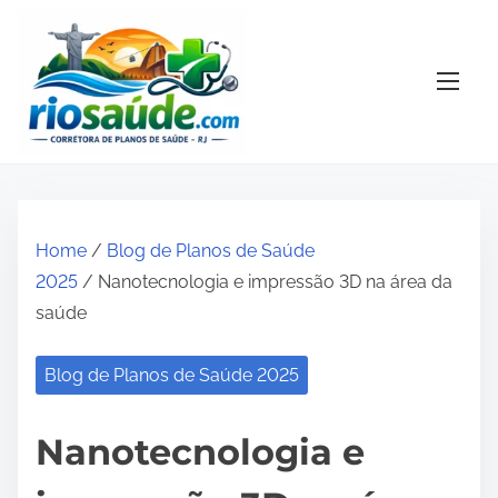
S
k
i
p
t
o
c
o
Home
/
Blog de Planos de Saúde
n
2025
/ Nanotecnologia e impressão 3D na área da
t
saúde
e
n
Blog de Planos de Saúde 2025
t
Nanotecnologia e