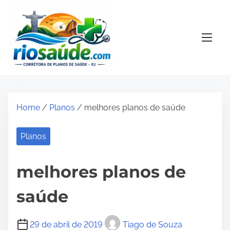
S
k
i
p
t
o
c
o
Home
/
Planos
/ melhores planos de saúde
n
t
Planos
e
n
melhores planos de
t
saúde
29 de abril de 2019
Tiago de Souza