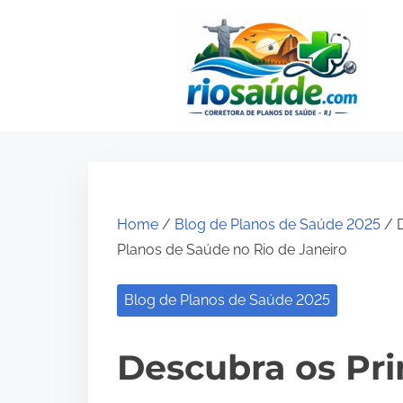
S
k
i
p
t
o
c
o
Home
/
Blog de Planos de Saúde 2025
/ D
n
Planos de Saúde no Rio de Janeiro
t
e
Blog de Planos de Saúde 2025
n
t
Descubra os Pri