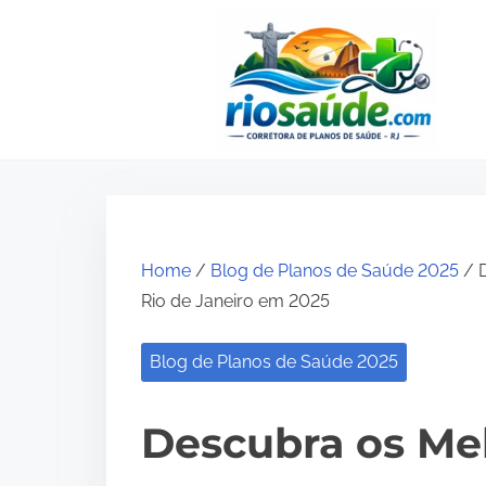
S
k
i
p
t
o
c
o
Home
/
Blog de Planos de Saúde 2025
/ D
n
Rio de Janeiro em 2025
t
e
Blog de Planos de Saúde 2025
n
t
Descubra os Me