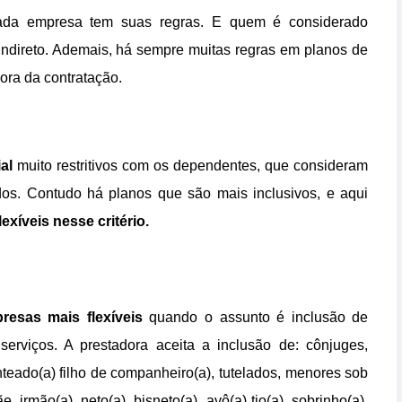
 cada empresa tem suas regras. E quem é considerado
indireto. Ademais, há sempre muitas regras em planos de
ra da contratação.
al
muito restritivos com os dependentes, que consideram
dos. Contudo há planos que são mais inclusivos, e aqui
lexíveis nesse critério.
resas mais flexíveis
quando o assunto é inclusão de
erviços. A prestadora aceita a inclusão de: cônjuges,
 enteado(a) filho de companheiro(a), tutelados, menores sob
, irmão(a), neto(a), bisneto(a), avô(a) tio(a), sobrinho(a),