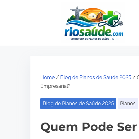
S
k
i
p
t
o
c
o
Home
/
Blog de Planos de Saúde 2025
/ 
n
Empresarial?
t
e
Blog de Planos de Saúde 2025
Planos
n
t
Quem Pode Ser