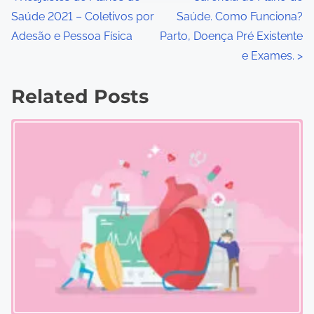
P
Saúde 2021 – Coletivos por
Saúde. Como Funciona?
o
Adesão e Pessoa Física
Parto, Doença Pré Existente
s
e Exames.
>
t
Related Posts
s
n
a
v
i
g
a
t