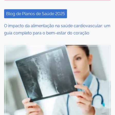
i
Blog de Planos de Saúde 2025
o
O impacto da alimentação na saúde cardiovascular: um
n
guia completo para o bem-estar do coração