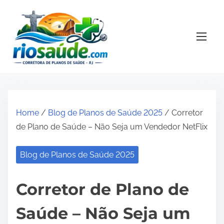
S
k
i
p
t
o
c
o
Home
/
Blog de Planos de Saúde 2025
/ Corretor
n
de Plano de Saúde – Não Seja um Vendedor NetFlix
t
e
Blog de Planos de Saúde 2025
n
t
Corretor de Plano de
Saúde – Não Seja um