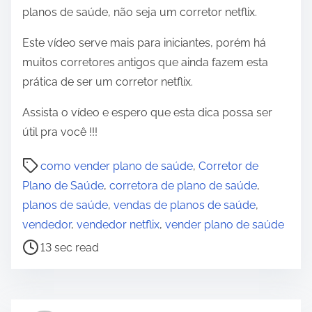
planos de saúde, não seja um corretor netflix.
Este vídeo serve mais para iniciantes, porém há
muitos corretores antigos que ainda fazem esta
prática de ser um corretor netflix.
Assista o vídeo e espero que esta dica possa ser
útil pra você !!!
P
como vender plano de saúde
,
Corretor de
o
Plano de Saúde
,
corretora de plano de saúde
,
s
planos de saúde
,
vendas de planos de saúde
,
t
vendedor
,
vendedor netflix
,
vender plano de saúde
r
13 sec read
e
a
d