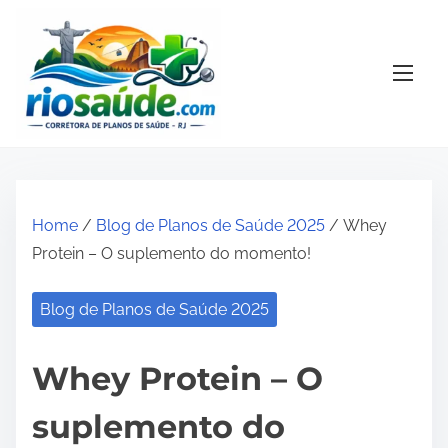
S
k
i
p
t
o
c
o
Home
/
Blog de Planos de Saúde 2025
/ Whey
n
Protein – O suplemento do momento!
t
e
Blog de Planos de Saúde 2025
n
t
Whey Protein – O
suplemento do