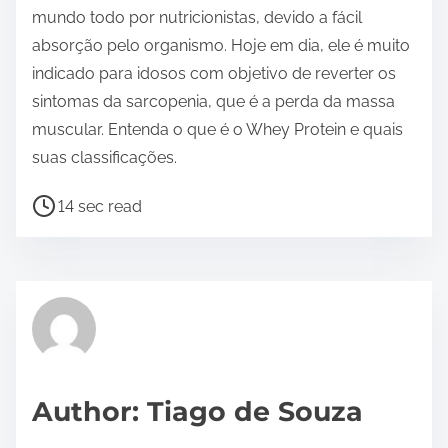
mundo todo por nutricionistas, devido a fácil
absorção pelo organismo. Hoje em dia, ele é muito
indicado para idosos com objetivo de reverter os
sintomas da sarcopenia, que é a perda da massa
muscular. Entenda o que é o Whey Protein e quais
suas classificações.
P
14 sec read
o
s
t
r
e
a
d
Author: Tiago de Souza
t