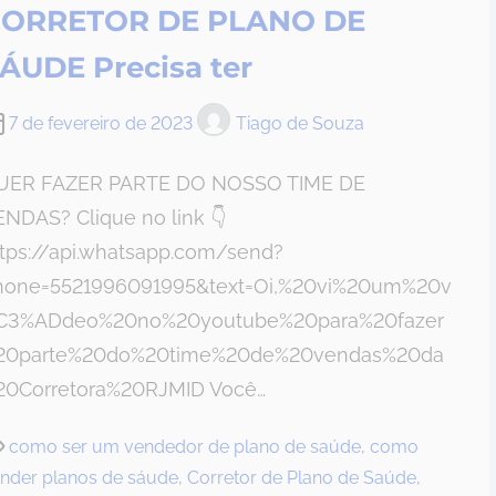
ORRETOR DE PLANO DE
ÁUDE Precisa ter
7 de fevereiro de 2023
Tiago de Souza
UER FAZER PARTE DO NOSSO TIME DE
NDAS? Clique no link 👇
ttps://api.whatsapp.com/send?
hone=5521996091995&text=Oi,%20vi%20um%20v
C3%ADdeo%20no%20youtube%20para%20fazer
20parte%20do%20time%20de%20vendas%20da
20Corretora%20RJMID Você…
como ser um vendedor de plano de saúde
,
como
nder planos de sáude
,
Corretor de Plano de Saúde
,