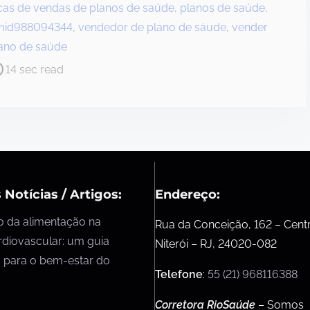
cas de vendas de planos de saúde
,
planos de saúde
,
mid988094344
,
vendedor de plano de sáude
,
vender
ano de saúde
14 sec read
 Notícias / Artigos:
Endereço:
o da alimentação na
Rua da Conceição, 162 – Cent
rdiovascular: um guia
Niterói – RJ, 24020-082
 para o bem-estar do
Telefone
:
55 (21) 968116388
Corretora RioSaúde
– Somos