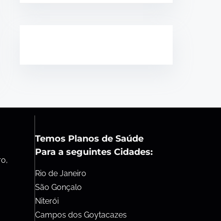
Temos Planos de Saúde
Para a seguintes Cidades:
ro,
Rio de Janeiro
São Gonçalo
Niterói
Campos dos Goytacazes