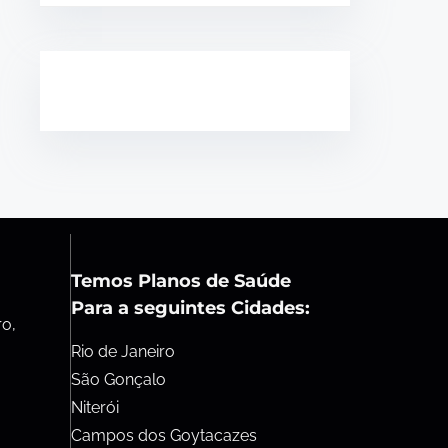
Temos Planos de Saúde
Para a seguintes Cidades:
ro,
Rio de Janeiro
São Gonçalo
Niterói
Campos dos Goytacazes