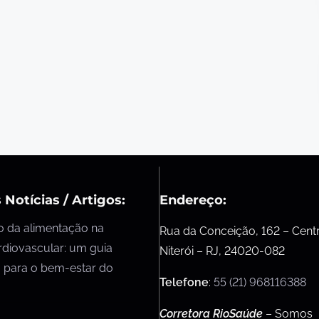
 Notícias / Artigos:
Endereço:
o da alimentação na
Rua da Conceição, 162 – Cent
rdiovascular: um guia
Niterói – RJ, 24020-082
 para o bem-estar do
Telefone
:
55 (21) 968116388
Corretora RioSaúde
– Somos