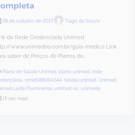
ompleta
28 de outubro de 2017
Tiago de Souza
ink da Rede Credenciada Unimed
ttp://www.unimedrio.com.br/guia-medico Link
ra saber de Preços de Planos de…
Plano de Saúde Unimed
,
plano unimed
,
rede
edenciada
,
rjmid988094344
,
tabela unimed
,
Unimed
,
imed Leste Fluminense
,
unimed rio
,
unimede
15 sec read