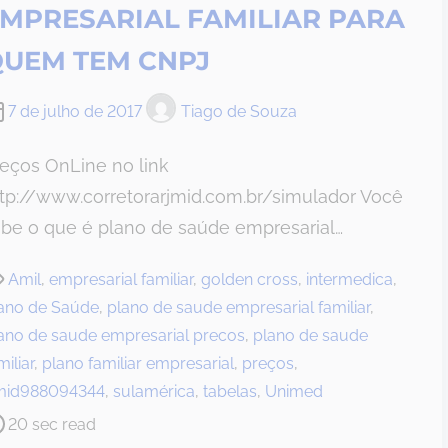
MPRESARIAL FAMILIAR PARA
UEM TEM CNPJ
7 de julho de 2017
Tiago de Souza
eços OnLine no link
tp://www.corretorarjmid.com.br/simulador Você
abe o que é plano de saúde empresarial…
Amil
,
empresarial familiar
,
golden cross
,
intermedica
,
ano de Saúde
,
plano de saude empresarial familiar
,
ano de saude empresarial precos
,
plano de saude
miliar
,
plano familiar empresarial
,
preços
,
mid988094344
,
sulamérica
,
tabelas
,
Unimed
20 sec read