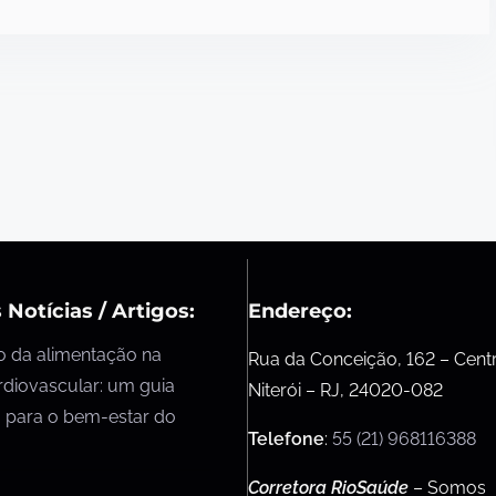
 Notícias / Artigos:
Endereço:
o da alimentação na
Rua da Conceição, 162 – Cent
rdiovascular: um guia
Niterói – RJ, 24020-082
 para o bem-estar do
Telefone
:
55 (21) 968116388
Corretora RioSaúde
– Somos