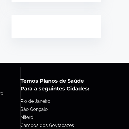
Temos Planos de Saúde
Para a seguintes Cidades:
ro,
Rio de Janeiro
São Gonçalo
Niterói
Campos dos Goytacazes