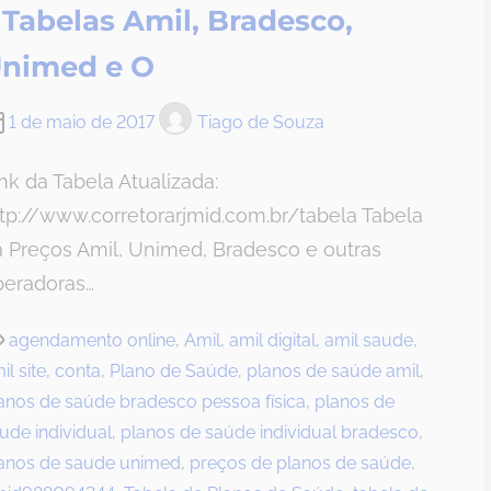
 Tabelas Amil, Bradesco,
nimed e O
1 de maio de 2017
Tiago de Souza
nk da Tabela Atualizada:
tp://www.corretorarjmid.com.br/tabela Tabela
 Preços Amil, Unimed, Bradesco e outras
peradoras…
agendamento online
,
Amil
,
amil digital
,
amil saude
,
il site
,
conta
,
Plano de Saúde
,
planos de saúde amil
,
anos de saúde bradesco pessoa física
,
planos de
ude individual
,
planos de saúde individual bradesco
,
anos de saude unimed
,
preços de planos de saúde
,