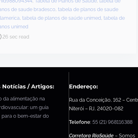
mid988094344
,
Tabela de Planos de Saúde
,
tabela de
anos de saude bradesco
,
tabela de planos de saude
lamerica
,
tabela de planos de saúde unimed
,
tabela de
anos unimed
26 sec read
 Notícias / Artigos:
Endereço:
o da alimentação na
Rua da Conceição, 162 – Cent
rdiovascular: um guia
Niterói – RJ, 24020-082
 para o bem-estar do
Telefone
:
55 (21) 968116388
Corretora RioSaúde
– Somos