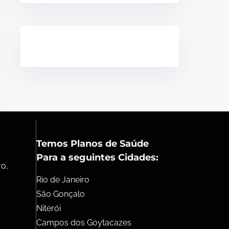
Temos Planos de Saúde
Para a seguintes Cidades:
ro,
Rio de Janeiro
São Gonçalo
Niterói
Campos dos Goytacazes