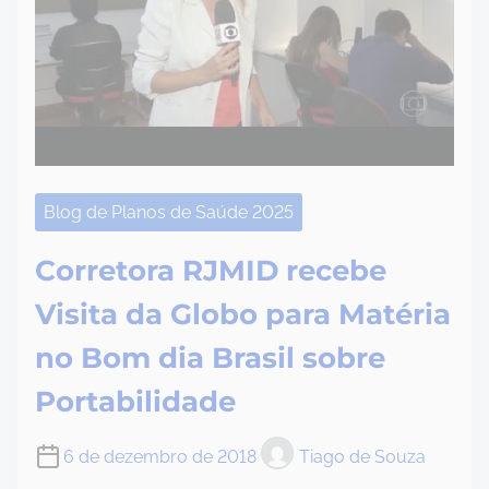
Blog de Planos de Saúde 2025
Corretora RJMID recebe
Visita da Globo para Matéria
no Bom dia Brasil sobre
Portabilidade
6 de dezembro de 2018
Tiago de Souza