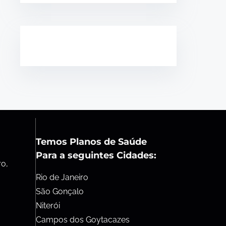
Temos Planos de Saúde
Para a seguintes Cidades:
ro,
Rio de Janeiro
São Gonçalo
Niterói
Campos dos Goytacazes