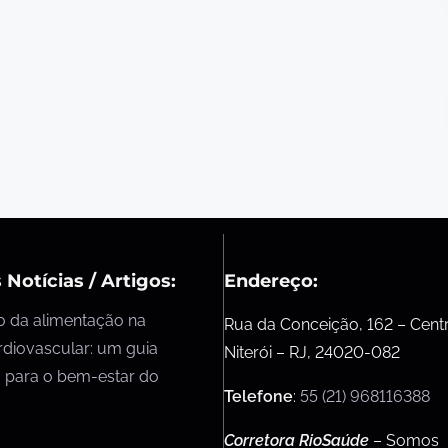
 Notícias / Artigos:
Endereço:
o da alimentação na
Rua da Conceição, 162 – Cent
rdiovascular: um guia
Niterói – RJ, 24020-082
 para o bem-estar do
Telefone
:
55 (21) 968116388
Corretora RioSaúde
– Somos