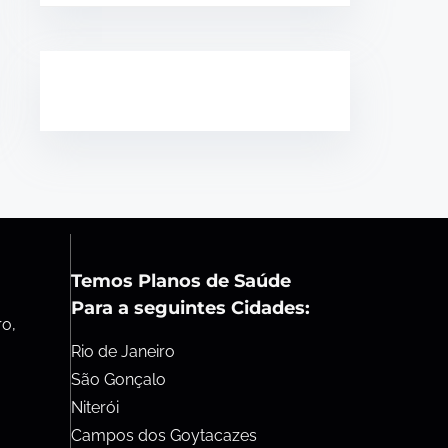
Temos Planos de Saúde
Para a seguintes Cidades:
ro,
Rio de Janeiro
São Gonçalo
Niterói
Campos dos Goytacazes