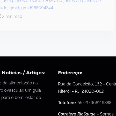
ajuste planos de saúde 2020
,
reajustes de planos de
aúde
,
rjmid
,
rjmid988094344
2 min read
 Notícias / Artigos:
Endereço:
o da alimentação na
Rua da Conceição, 162 – Cent
rdiovascular: um guia
Niterói – RJ, 24020-082
 para o bem-estar do
Telefone
:
55 (21) 968116388
Corretora RioSaúde
– Somos