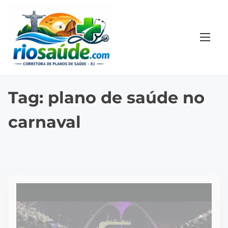
S
k
i
p
t
o
c
Tag:
plano de saúde no
o
carnaval
n
t
e
n
t