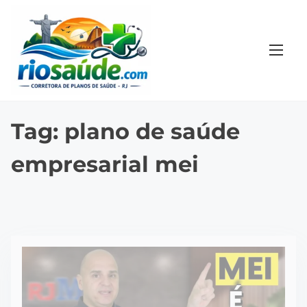
S
k
i
p
t
o
c
Tag:
plano de saúde
o
empresarial mei
n
t
e
n
t