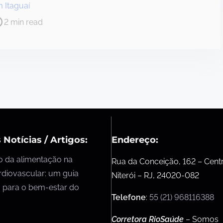
 Itaguaí
2 min read
 Notícias / Artigos:
Endereço:
o da alimentação na
Rua da Conceição, 162 – Cent
rdiovascular: um guia
Niterói – RJ, 24020-082
 para o bem-estar do
Telefone
:
55 (21) 968116388
Corretora RioSaúde
– Somos