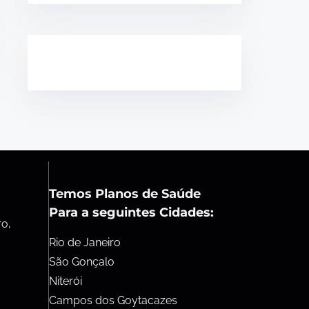
Temos Planos de Saúde
Para a seguintes Cidades:
ro,
Rio de Janeiro
São Gonçalo
Niterói
Campos dos Goytacazes