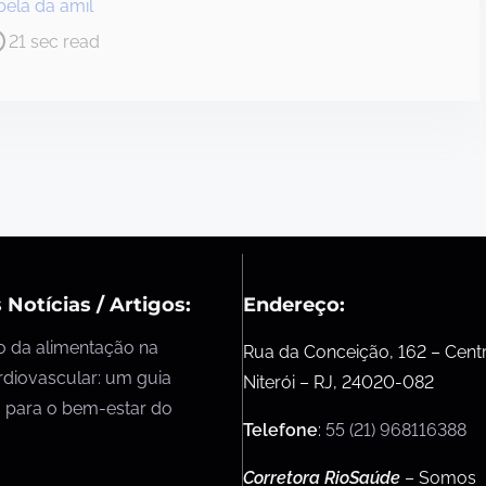
bela da amil
21 sec read
 Notícias / Artigos:
Endereço:
o da alimentação na
Rua da Conceição, 162 – Cent
rdiovascular: um guia
Niterói – RJ, 24020-082
 para o bem-estar do
Telefone
:
55 (21) 968116388
Corretora RioSaúde
– Somos