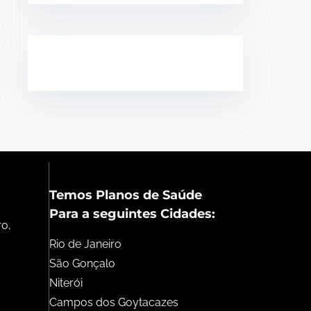
Temos Planos de Saúde
Para a seguintes Cidades:
ro,
Rio de Janeiro
São Gonçalo
Niterói
Campos dos Goytacazes