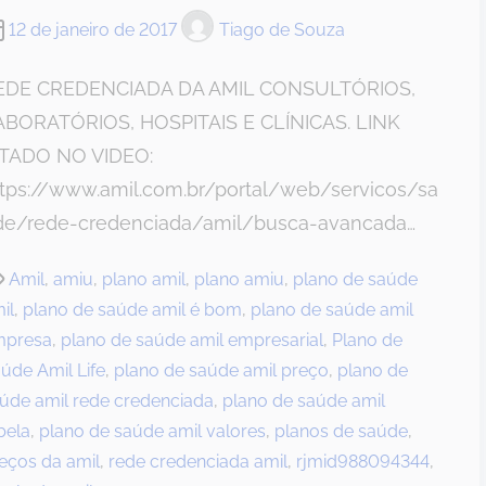
12 de janeiro de 2017
Tiago de Souza
EDE CREDENCIADA DA AMIL CONSULTÓRIOS,
ABORATÓRIOS, HOSPITAIS E CLÍNICAS. LINK
ITADO NO VIDEO:
ttps://www.amil.com.br/portal/web/servicos/sa
de/rede-credenciada/amil/busca-avancada…
Amil
,
amiu
,
plano amil
,
plano amiu
,
plano de saúde
il
,
plano de saúde amil é bom
,
plano de saúde amil
mpresa
,
plano de saúde amil empresarial
,
Plano de
úde Amil Life
,
plano de saúde amil preço
,
plano de
úde amil rede credenciada
,
plano de saúde amil
bela
,
plano de saúde amil valores
,
planos de saúde
,
eços da amil
,
rede credenciada amil
,
rjmid988094344
,