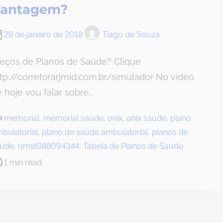
antagem?
28 de janeiro de 2018
Tiago de Souza
reços de Planos de Saúde? Clique
tp://corretorarjmid.com.br/simulador No video
 hoje vou falar sobre…
memorial
,
memorial saúde
,
onix
,
onix saúde
,
plano
bulatorial
,
plano de saúde ambulatorial
,
planos de
aúde
,
rjmid988094344
,
Tabela de Planos de Saúde
1 min read