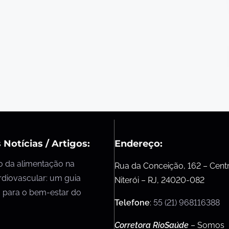
 Notícias / Artigos:
Endereço:
o da alimentação na
Rua da Conceição, 162 – Cent
rdiovascular: um guia
Niterói – RJ, 24020-082
 para o bem-estar do
Telefone
:
55 (21) 968116388
Corretora RioSaúde
– Somos