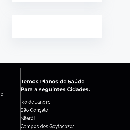
Temos Planos de Saúde
Para a seguintes Cidades:
ro,
Rio de Janeiro
São Gonçalo
Niterói
Campos dos Goytacazes