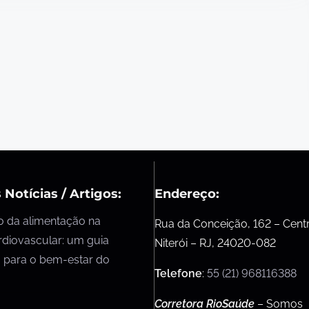
 Notícias / Artigos:
Endereço:
o da alimentação na
Rua da Conceição, 162 – Cent
rdiovascular: um guia
Niterói – RJ, 24020-082
 para o bem-estar do
Telefone
:
55 (21) 968116388
Corretora RioSaúde
– Somos