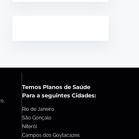
Temos Planos de Saúde
Para a seguintes Cidades:
ro,
Rio de Janeiro
São Gonçalo
Niterói
Campos dos Goytacazes