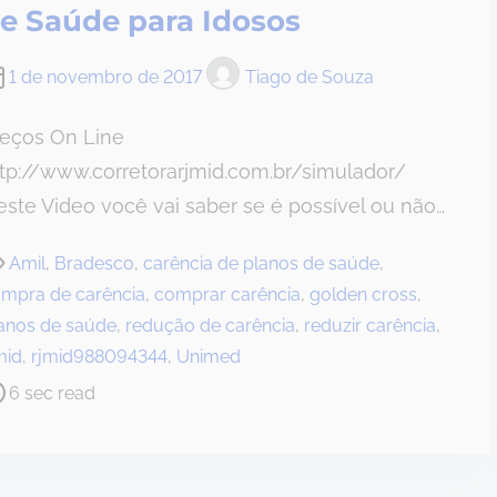
e Saúde para Idosos
1 de novembro de 2017
Tiago de Souza
reços On Line
tp://www.corretorarjmid.com.br/simulador/
ste Video você vai saber se é possível ou não…
Amil
,
Bradesco
,
carência de planos de saúde
,
mpra de carência
,
comprar carência
,
golden cross
,
anos de saúde
,
redução de carência
,
reduzir carência
,
mid
,
rjmid988094344
,
Unimed
6 sec read